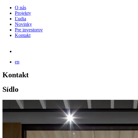
O nás
Projekty
Ľudia
Novinky
Pre investorov
Kontakt
en
Kontakt
Sídlo