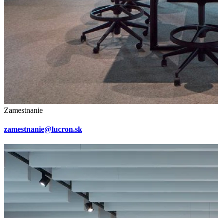
Zamestnanie
zamestnanie@lucron.sk