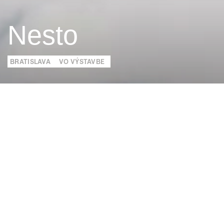
Nesto
BRATISLAVA
VO VÝSTAVBE
Projekt Nesto ponúkne na 47 hektároch
premyslený, otvorený a udržateľný koncept
kvalitného bývania.
Komplexná a hlavne živá štvrť prepojí centrum