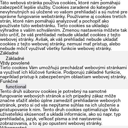
Táto webová stránka používa cookies, ktoré nám pomáhajú
zabezpečiť lepšie služby. Cookies zaradené do kategórie
nevyhnutných sú uložené vo vašom prehliadači a sú nutné pre
správne fungovanie webstránky. Používame aj cookies tretích
strán, ktoré nám pomáhajú analyzovať a pochopiť ako
používate túto webstránku. Tieto cookies sa ukladajú
výhradne s vaším schválením. Zmenou nastavenia môžete tak
isto určiť, že váš prehliadač nebude ukladať cookies z tejto
webovej stránky. Avšak, ak váš prehliadač nebude ukladať
cookies z tejto webovej stránky, nemusí mať prístup, alebo
nebude môcť využívať všetky funkcie webovej stránky.
Základné
Základné
Vždy povolené
Tieto cookies Vám umožňujú prechádzať webovými stránkami
a využívať ich kľúčové funkcie. Podporujú základné funkcie,
napríklad prístup k zabezpečeným oblastiam webovej stránky.
Funkčné
functional
Tento druh súborov cookies je potrebný na samotné
fungovanie webových stránok a ich prípadný zákaz môže
značne sťažiť alebo úplne zamedziť prehliadanie webových
stránok, preto si od vás nepýtame súhlas na ich uloženie a
pristupovanie k nim. Tento druh cookies optimalizuje Vašu
užívateľskú skúsenosť a ukladá informácie, ako sú napr. typ
prehliadača, jazyk, veľkosť písma a iné nastavenia
zobrazovania, a to aj po opustení webovej stránky.
Výkonnostné