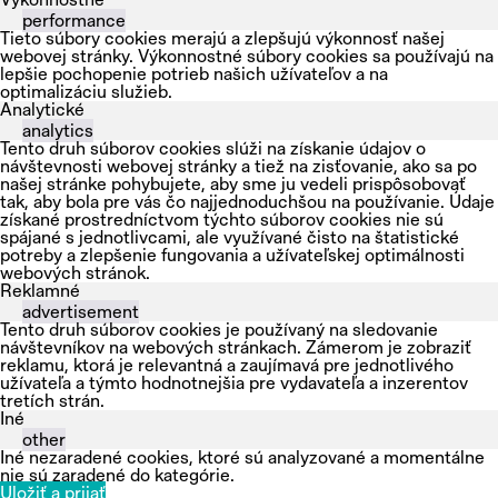
performance
Tieto súbory cookies merajú a zlepšujú výkonnosť našej
webovej stránky. Výkonnostné súbory cookies sa používajú na
lepšie pochopenie potrieb našich užívateľov a na
optimalizáciu služieb.
Analytické
analytics
Tento druh súborov cookies slúži na získanie údajov o
návštevnosti webovej stránky a tiež na zisťovanie, ako sa po
našej stránke pohybujete, aby sme ju vedeli prispôsobovať
tak, aby bola pre vás čo najjednoduchšou na používanie. Údaje
získané prostredníctvom týchto súborov cookies nie sú
spájané s jednotlivcami, ale využívané čisto na štatistické
potreby a zlepšenie fungovania a užívateľskej optimálnosti
webových stránok.
Reklamné
advertisement
Tento druh súborov cookies je používaný na sledovanie
návštevníkov na webových stránkach. Zámerom je zobraziť
reklamu, ktorá je relevantná a zaujímavá pre jednotlivého
užívateľa a týmto hodnotnejšia pre vydavateľa a inzerentov
tretích strán.
Iné
other
Iné nezaradené cookies, ktoré sú analyzované a momentálne
nie sú zaradené do kategórie.
Uložiť a prijať