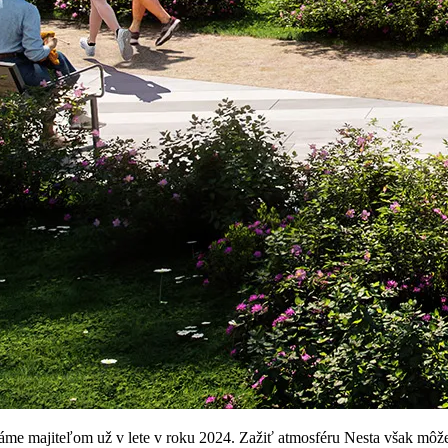
e majiteľom už v lete v roku 2024. Zažiť atmosféru Nesta však môžete