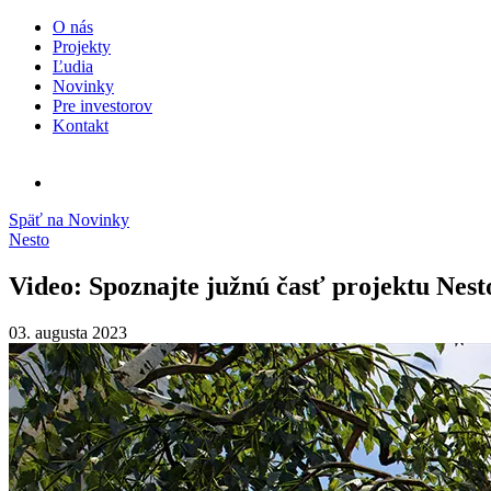
O nás
Projekty
Ľudia
Novinky
Pre investorov
Kontakt
Späť na Novinky
Nesto
Video: Spoznajte južnú časť projektu Nest
03. augusta 2023