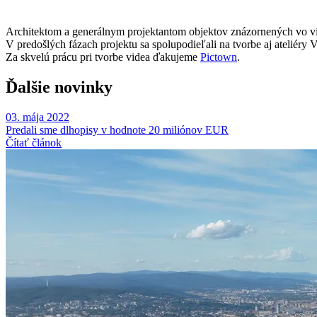
Architektom a generálnym projektantom objektov znázornených vo vid
V predošlých fázach projektu sa spolupodieľali na tvorbe aj ateliéry V
Za skvelú prácu pri tvorbe videa ďakujeme
Pictown
.
Ďalšie novinky
03. mája 2022
Predali sme dlhopisy v hodnote 20 miliónov EUR
Čítať článok