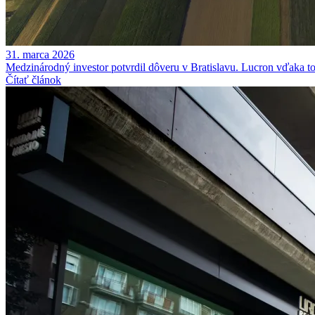
31. marca 2026
Medzinárodný investor potvrdil dôveru v Bratislavu. Lucron vďaka to
Čítať článok