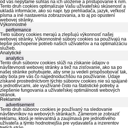
od vás nepýtame súhlas na ich uloženie a pristupovanie k nim.
Tento druh cookies optimalizuje Vašu užívateľskú skúsenosť a
ukladá informácie, ako sú napr. typ prehliadača, jazyk, veľkosť
písma a iné nastavenia zobrazovania, a to aj po opustení
webovej stránky.
Výkonnostné
performance
Tieto súbory cookies merajú a zlepšujú výkonnosť našej
webovej stránky. Výkonnostné súbory cookies sa používajú na
lepšie pochopenie potrieb našich užívateľov a na optimalizáciu
služieb.
Analytické
analytics
Tento druh súborov cookies slúži na získanie údajov o
návštevnosti webovej stránky a tiež na zisťovanie, ako sa po
našej stránke pohybujete, aby sme ju vedeli prispôsobovať tak,
aby bola pre vás čo najjednoduchšou na používanie. Údaje
získané prostredníctvom týchto súborov cookies nie sú spájané
s jednotlivcami, ale využívané čisto na štatistické potreby a
zlepšenie fungovania a užívateľskej optimálnosti webových
stránok.
Reklamné
advertisement
Tento druh súborov cookies je používaný na sledovanie
návštevníkov na webových stránkach. Zámerom je zobraziť
reklamu, ktorá je relevantná a zaujímavá pre jednotlivého
užívateľa a týmto hodnotnejšia pre vydavateľa a inzerentov
tretích strán.