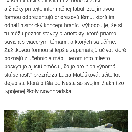
„V kombinácii s aktivitami v triede si žiaci
a žiačky pri tejto informačnej tabuli zaujímavou
formou odprezentujú prierezovú tému, ktorá im
odhalí historický koncept hraníc. Výhodou je, že si
tu môžu pozrieť stavby a artefakty, ktoré priamo
súvisia s viacerými témami, o ktorých sa učíme.
Zážitkovou formou si lepšie zapamätajú učivo, ktoré
poznajú z učebníc a máp. Deťom toto miesto
poskytuje aj istú emóciu, čo je pre nich výborná
skúsenosť,“ prezrádza Lucia Matúšková, učiteľka
dejepisu, ktorá prišla do Nesta so svojimi žiakmi zo
Spojenej školy Novohradská.