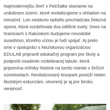
Najmodernejšiu štvrť v Petržalke staviame na
unikátnom území, ktoré revitalizujeme s ohľadom na
minulosť. Len nedávno tadiaľto prechádzala železná
opona, ktorá rozdeľovala dva odlišné svety. Dnes na
hraniciach s Rakúskom budujeme novodobé
susedstvo, ktorého víziou je ľudí spájať. Aj preto
sme v spolupráci s Neziskovou organizáciou
EDULAB pripravili edukačný program pre školy a
podporili osadenie vzdelávacej tabule, ktorá
pripomína míľniky histórie na tomto mieste v širších
súvislostiach. Revitalizovaný lesopark poslúži nielen
školským exkurziám, otvorený je aj pre širokú
verejnosť.