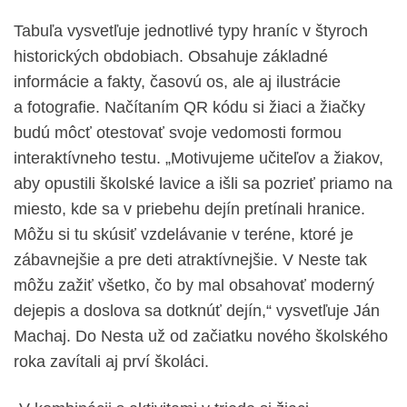
Tabuľa vysvetľuje jednotlivé typy hraníc v štyroch
historických obdobiach. Obsahuje základné
informácie a fakty, časovú os, ale aj ilustrácie
a fotografie. Načítaním QR kódu si žiaci a žiačky
budú môcť otestovať svoje vedomosti formou
interaktívneho testu. „Motivujeme učiteľov a žiakov,
aby opustili školské lavice a išli sa pozrieť priamo na
miesto, kde sa v priebehu dejín pretínali hranice.
Môžu si tu skúsiť vzdelávanie v teréne, ktoré je
zábavnejšie a pre deti atraktívnejšie. V Neste tak
môžu zažiť všetko, čo by mal obsahovať moderný
dejepis a doslova sa dotknúť dejín,“ vysvetľuje Ján
Machaj. Do Nesta už od začiatku nového školského
roka zavítali aj prví školáci.