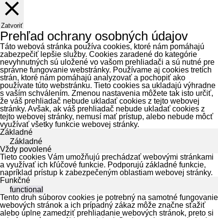
Zatvoriť
Prehľad ochrany osobných údajov
Táto webová stránka používa cookies, ktoré nám pomáhajú
zabezpečiť lepšie služby. Cookies zaradené do kategórie
nevyhnutných sú uložené vo vašom prehliadači a sú nutné pre
správne fungovanie webstránky. Používame aj cookies tretích
strán, ktoré nám pomáhajú analyzovať a pochopiť ako
používate túto webstránku. Tieto cookies sa ukladajú výhradne
s vaším schválením. Zmenou nastavenia môžete tak isto určiť,
že váš prehliadač nebude ukladať cookies z tejto webovej
stránky. Avšak, ak váš prehliadač nebude ukladať cookies z
tejto webovej stránky, nemusí mať prístup, alebo nebude môcť
využívať všetky funkcie webovej stránky.
Základné
Základné
Vždy povolené
Tieto cookies Vám umožňujú prechádzať webovými stránkami
a využívať ich kľúčové funkcie. Podporujú základné funkcie,
napríklad prístup k zabezpečeným oblastiam webovej stránky.
Funkčné
functional
Tento druh súborov cookies je potrebný na samotné fungovanie
webových stránok a ich prípadný zákaz môže značne sťažiť
alebo úplne zamedziť prehliadanie webových stránok, preto si