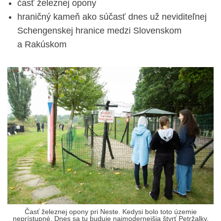
časť železnej opony
hraničný kameň ako súčasť dnes už neviditeľnej
Schengenskej hranice medzi Slovenskom
a Rakúskom
Časť železnej opony pri Neste. Kedysi bolo toto územie
neprístupné. Dnes sa tu buduje najmodernejšia štvrť Petržalky.