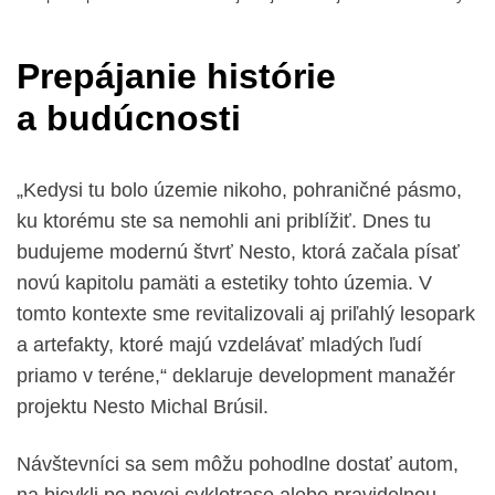
Prepájanie histórie
a budúcnosti
„Kedysi tu bolo územie nikoho, pohraničné pásmo,
ku ktorému ste sa nemohli ani priblížiť. Dnes tu
budujeme modernú štvrť Nesto, ktorá začala písať
novú kapitolu pamäti a estetiky tohto územia. V
tomto kontexte sme revitalizovali aj priľahlý lesopark
a artefakty, ktoré majú vzdelávať mladých ľudí
priamo v teréne,“ deklaruje development manažér
projektu Nesto Michal Brúsil.
Návštevníci sa sem môžu pohodlne dostať autom,
na bicykli po novej cyklotrase alebo pravidelnou