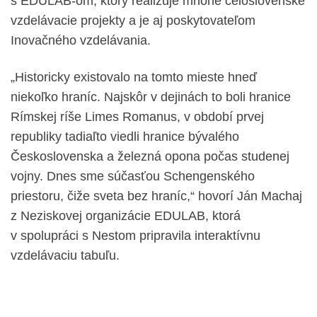
s EDULAB-om, ktorý realizuje mnohé celoslovenské
vzdelávacie projekty a je aj poskytovateľom
Inovačného vzdelávania.
„Historicky existovalo na tomto mieste hneď
niekoľko hraníc. Najskôr v dejinách to boli hranice
Rímskej ríše Limes Romanus, v období prvej
republiky tadiaľto viedli hranice bývalého
Československa a železná opona počas studenej
vojny. Dnes sme súčasťou Schengenského
priestoru, čiže sveta bez hraníc,“ hovorí Ján Machaj
z Neziskovej organizácie EDULAB, ktorá
v spolupráci s Nestom pripravila interaktívnu
vzdelávaciu tabuľu.