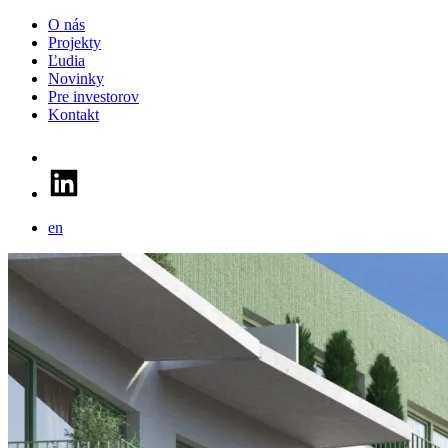
O nás
Projekty
Ľudia
Novinky
Pre investorov
Kontakt
en