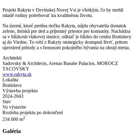
Projekt Rakyta v Devínskej Novej Vsi je všetkým, čo by mohli
mladé rodiny potrebovať ku kvalitnému životu.
Na území, ktoré pretína riečka Rakyta, nájdu obyvatelia dostatok
zelene, ihriská pre deti a príjemný priestor pre komunity. Nachádza
sa v blízkosti vlakovej stanice, odkiaľ je blízko do centra Bratislavy
aj do Viedne. To robí z Rakyty strategicky dostupnú štvrť, pritom
uprostred prírody a s bonusom pokojného bývania na okraji mesta.
Architekti
Sadovsky & Architects, Arenas Basabe Palacios, MOROCZ
TACOVSKY
www.rakyta.sk
Lokalita
Bratislava
Výstavba projektu
2024-2043
Stav
Vo výstavbe
Rozloha projektu po dokončení
2
234 000 m
Galéria